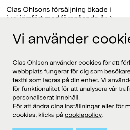
Clas Ohlsons försäljning ökade i
juni jämfört med föregående år
Vi använder cooki
Kontakta oss
Clas Ohlson använder cookies för att förb
webbplats fungerar för dig som besökare
Clas Ohlson, 793 85 Insjön
textfil som lagras på din enhet. Vi använd
för funktionalitet för att analysera vår traf
Kundservice:
personaliserat innehåll.
kundservice@clasohlson.se
För att ändra dina inställningar eller för
Övriga frågor:
contact@clasohlson.se
cookies, klicka på
cookiepolicy
.
Telefon: 0247-444 00