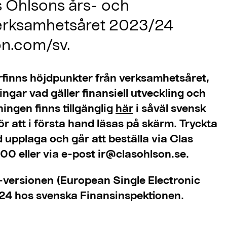
s Ohlsons års- och
verksamhetsåret 2023/24
on.com/sv.
rfinns höjdpunkter från verksamhetsåret,
ngar vad gäller finansiell utveckling och
ingen finns tillgänglig
här
i såväl svensk
r att i första hand läsas på skärm. Tryckta
 upplaga och går att beställa via Clas
0 eller via e-post ir@clasohlson.se.
-versionen (European Single Electronic
24 hos svenska Finansinspektionen.