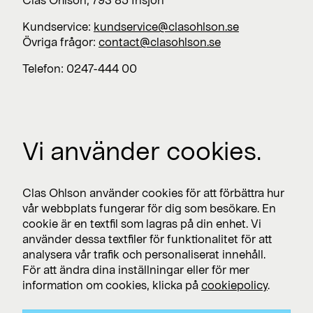
Kundservice:
kundservice@clasohlson.se
Övriga frågor:
contact@clasohlson.se
Telefon: 0247-444 00
Jobba med oss
Vi använder cookies.
Lediga jobb >
Press
Clas Ohlson använder cookies för att förbättra hur
Nyhetsrum >
vår webbplats fungerar för dig som besökare. En
cookie är en textfil som lagras på din enhet. Vi
använder dessa textfiler för funktionalitet för att
analysera vår trafik och personaliserat innehåll.
Prenumerera
För att ändra dina inställningar eller för mer
Prenumerera på pressmeddelanden och finansiella
information om cookies, klicka på
cookiepolicy
.
rapporter