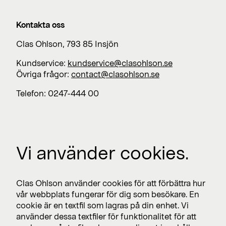
Kontakta oss
Clas Ohlson, 793 85 Insjön
Kundservice:
kundservice@clasohlson.se
Övriga frågor:
contact@clasohlson.se
Telefon: 0247-444 00
Jobba med oss
Vi använder cookies.
Lediga jobb >
Press
Clas Ohlson använder cookies för att förbättra hur
Nyhetsrum >
vår webbplats fungerar för dig som besökare. En
cookie är en textfil som lagras på din enhet. Vi
använder dessa textfiler för funktionalitet för att