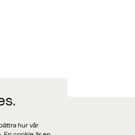
es.
Jobba med oss
ättra hur vår
. En cookie är en