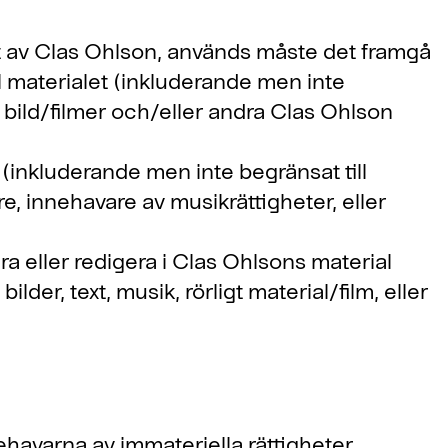
igt av Clas Ohlson, används måste det framgå
ll materialet (inkluderande men inte
lig bild/filmer och/eller andra Clas Ohlson
inkluderande men inte begränsat till
re, innehavare av musikrättigheter, eller
dra eller redigera i Clas Ohlsons material
lder, text, musik, rörligt material/film, eller
havarna av immateriella rättigheter