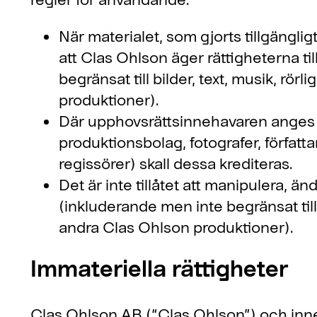
När materialet, som gjorts tillgängl
att Clas Ohlson äger rättigheterna ti
begränsat till bilder, text, musik, rör
produktioner).
Där upphovsrättsinnehavaren anges (
produktionsbolag, fotografer, författa
regissörer) skall dessa krediteras.
Det är inte tillåtet att manipulera, än
(inkluderande men inte begränsat till bi
andra Clas Ohlson produktioner).
Immateriella rättigheter
Clas Ohlson AB (“Clas Ohlson”) och inne