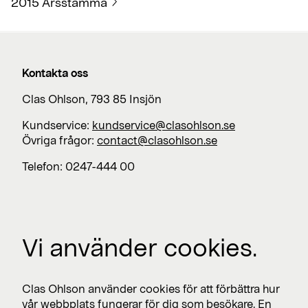
2015 Årsstämma
Kontakta oss
Clas Ohlson, 793 85 Insjön
Kundservice:
kundservice@clasohlson.se
Övriga frågor:
contact@clasohlson.se
Telefon: 0247-444 00
Jobba med oss
Vi använder cookies.
Lediga jobb >
Press
Clas Ohlson använder cookies för att förbättra hur
Nyhetsrum >
vår webbplats fungerar för dig som besökare. En