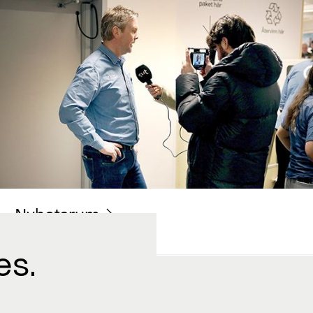
Nyhetsrum
es.
Jobba med oss