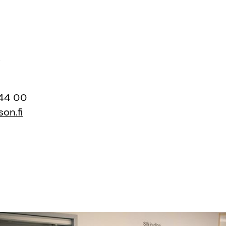
s
44 00
on.fi