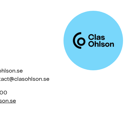
hlson.se
ntact@clasohlson.se
 00
son.se