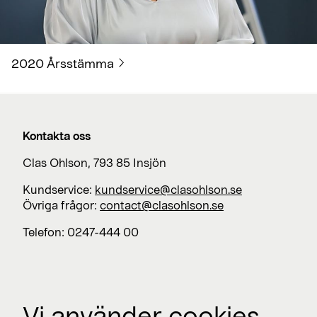
2020 Årsstämma
Kontakta oss
Clas Ohlson, 793 85 Insjön
Kundservice:
kundservice@clasohlson.se
Övriga frågor:
contact@clasohlson.se
Telefon: 0247-444 00
Jobba med oss
Vi använder cookies.
Lediga jobb >