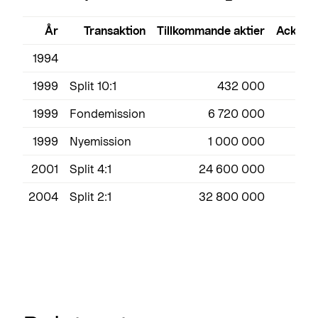
År
Transaktion
Tillkommande aktier
Ackumul
1994
1999
Split 10:1
432 000
1999
Fondemission
6 720 000
1999
Nyemission
1 000 000
2001
Split 4:1
24 600 000
2004
Split 2:1
32 800 000