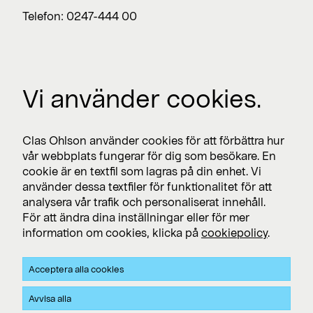
Telefon: 0247-444 00
Jobba med oss
Vi använder cookies.
Lediga jobb >
Press
Clas Ohlson använder cookies för att förbättra hur
Nyhetsrum >
vår webbplats fungerar för dig som besökare. En
cookie är en textfil som lagras på din enhet. Vi
använder dessa textfiler för funktionalitet för att
analysera vår trafik och personaliserat innehåll.
Prenumerera
För att ändra dina inställningar eller för mer
information om cookies, klicka på
cookiepolicy
.
Prenumerera på pressmeddelanden och finansiella
rapporter
Acceptera alla cookies
Integritet och Cookies
Avvisa alla
Clas Ohlsons integritets- och cookiepolicy