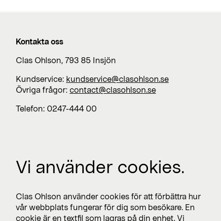
Kontakta oss
Clas Ohlson, 793 85 Insjön
Kundservice:
kundservice@clasohlson.se
Övriga frågor:
contact@clasohlson.se
Telefon: 0247-444 00
Jobba med oss
Vi använder cookies.
Lediga jobb >
Press
Clas Ohlson använder cookies för att förbättra hur
Nyhetsrum >
vår webbplats fungerar för dig som besökare. En
cookie är en textfil som lagras på din enhet. Vi