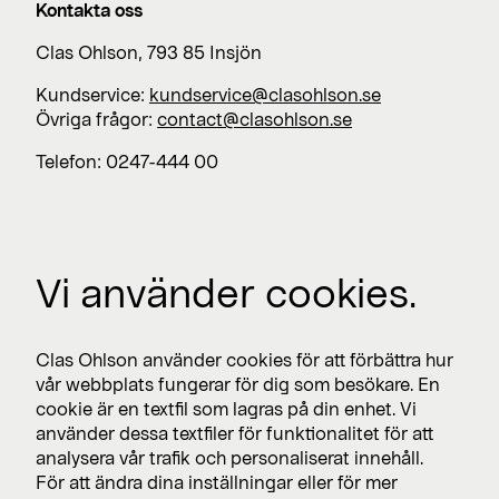
Kontakta oss
Clas Ohlson, 793 85 Insjön
Kundservice:
kundservice@clasohlson.se
Övriga frågor:
contact@clasohlson.se
Telefon: 0247-444 00
Jobba med oss
Vi använder cookies.
Lediga jobb >
Press
Clas Ohlson använder cookies för att förbättra hur
Nyhetsrum >
vår webbplats fungerar för dig som besökare. En
cookie är en textfil som lagras på din enhet. Vi
använder dessa textfiler för funktionalitet för att
analysera vår trafik och personaliserat innehåll.
Prenumerera
För att ändra dina inställningar eller för mer