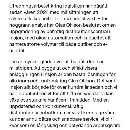
Utredningsarbetet kring logistiken har pågått
sedan våren 2024 med målsättningen att
säkerställa kapacitet för framtida tillväxt. Efter
noggrann analys har Clas Ohlson beslutat om en
uppgradering av befintlig distributionscentral i
Insjön, med ökad automation och kapacitet att
hantera större volymer till både butiker och e-
handel.
- Vi är mycket glada över att ha nått den här
milstolpen. Att bygga ut och effektivisera
anläggningen i Insjön är den bästa lösningen för
alla inom och runtomkring Clas Ohlson. Det var i
Insjön allt började för över hundra år sedan och vi
har jobbat intensivt för att hitta en väg där vi kan
växa oss starkare här även i framtiden. Med en
uppdaterad och konkurrenskraftig
distributionscentral kommer vi att kunna ge våra
kunder ännu bättre och snabbare service, vi blir
kvar som en långsiktig och betydande arbetsgivare