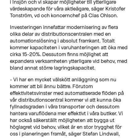
i Insjön och vi skapar möjligheter till ytterligare
värdeskapande för våra aktieägare, säger Kristofer
Tonström, vd och koncernchef på Clas Ohlson.
Investeringen innefattar modernisering av flera
olika delar av distributionscentralen med en
automationslösning i absolut framkant. Totalt
kommer kapaciteten i varuhanteringen att öka med
cirka 15-20%. Dessutom finns möjlighet att
expandera verksamheten ytterligare vid behov, med
bland annat större lagringskapacitet.
- Vi har en mycket välskött anläggning som nu
kommer att bli ännu bättre. Förutom
effektivitetsvinster med automatiserade flöden på
vår distributionscentral kommer vi att kunna öka
fyllnadsgraden i våra transporter och dessutom
hantera varuflödena mer effektivt i våra butiker. Vi
har också säkerställt möjligheten att bygga ut
höglagret vid behov, vilket är en stor trygghet för
oss i planeringen framåt, säger Stefan Lindwall,