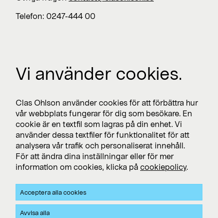
Telefon: 0247-444 00
Jobba med oss
Vi använder cookies.
Lediga jobb >
Press
Clas Ohlson använder cookies för att förbättra hur
Nyhetsrum >
vår webbplats fungerar för dig som besökare. En
cookie är en textfil som lagras på din enhet. Vi
använder dessa textfiler för funktionalitet för att
analysera vår trafik och personaliserat innehåll.
Prenumerera
För att ändra dina inställningar eller för mer
information om cookies, klicka på
cookiepolicy
.
Prenumerera på pressmeddelanden och finansiella
rapporter
Acceptera alla cookies
Integritet och Cookies
Avvisa alla
Clas Ohlsons integritets- och cookiepolicy