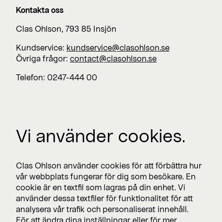
Kontakta oss
Clas Ohlson, 793 85 Insjön
Kundservice:
kundservice@clasohlson.se
Övriga frågor:
contact@clasohlson.se
Telefon: 0247-444 00
Jobba med oss
Vi använder cookies.
Lediga jobb >
Press
Clas Ohlson använder cookies för att förbättra hur
Nyhetsrum >
vår webbplats fungerar för dig som besökare. En
cookie är en textfil som lagras på din enhet. Vi
använder dessa textfiler för funktionalitet för att
analysera vår trafik och personaliserat innehåll.
Prenumerera
För att ändra dina inställningar eller för mer