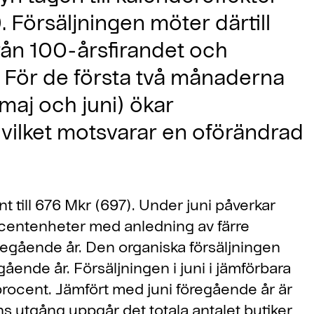
 Försäljningen möter därtill
från 100-årsfirandet och
. För de första två månaderna
maj och juni) ökar
 vilket motsvarar en oförändrad
t till 676 Mkr (697). Under juni påverkar
ocentenheter med anledning av färre
egående år. Den organiska försäljningen
ende år. Försäljningen i juni i jämförbara
procent. Jämfört med juni föregående år är
s utgång uppgår det totala antalet butiker