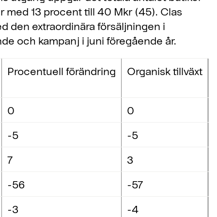
ar med 13 procent till 40 Mkr (45). Clas
ed den extraordinära försäljningen i
e och kampanj i juni föregående år.
Procentuell förändring
Organisk tillväxt
0
0
-5
-5
7
3
-56
-57
-3
-4