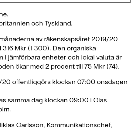
ne.
rbritannien och Tyskland.
två månaderna av räkenskapsåret 2019/20
l 1 316 Mkr (1 300). Den organiska
n i jämförbara enheter och lokal valuta är
oden ökar med 2 procent till 75 Mkr (74).
19/20 offentliggörs klockan 07:00 onsdagen
as samma dag klockan 09:00 i Clas
olm.
 Niklas Carlsson, Kommunikationschef,