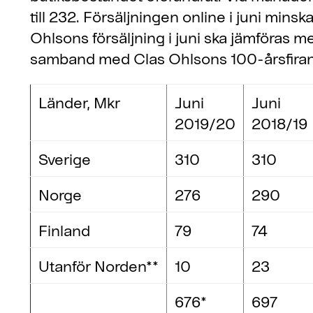
till 232. Försäljningen online i juni minsk
Ohlsons försäljning i juni ska jämföras m
samband med Clas Ohlsons 100-årsfirand
Länder, Mkr
Juni
Juni
2019/20
2018/19
Sverige
310
310
Norge
276
290
Finland
79
74
Utanför Norden**
10
23
676*
697