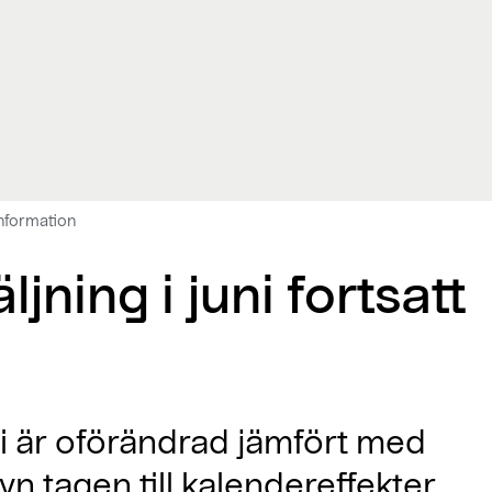
 information
jning i juni fortsatt
ni är oförändrad jämfört med
n tagen till kalendereffekter