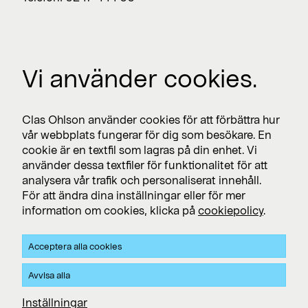
Jobba med oss
Vi använder cookies.
Lediga jobb >
Press
Clas Ohlson använder cookies för att förbättra hur
Nyhetsrum >
vår webbplats fungerar för dig som besökare. En
cookie är en textfil som lagras på din enhet. Vi
använder dessa textfiler för funktionalitet för att
analysera vår trafik och personaliserat innehåll.
Prenumerera
För att ändra dina inställningar eller för mer
information om cookies, klicka på
cookiepolicy
.
Prenumerera på pressmeddelanden och finansiella
rapporter
Acceptera alla cookies
Integritet och Cookies
Avvisa alla
Clas Ohlsons integritets- och cookiepolicy
Inställningar