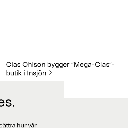
Clas Ohlson bygger ”Mega-Clas”-
butik i Insjön
es.
Jobba med oss
ättra hur vår