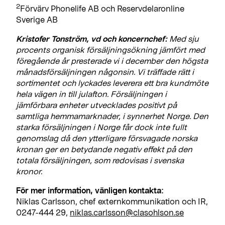
2
Förvärv Phonelife AB och Reservdelaronline
Sverige AB
Kristofer Tonström, vd och koncernchef:
Med sju
procents organisk försäljningsökning jämfört med
föregående år presterade vi i december den högsta
månadsförsäljningen någonsin. Vi träffade rätt i
sortimentet och lyckades leverera ett bra kundmöte
hela vägen in till julafton. Försäljningen i
jämförbara enheter utvecklades positivt på
samtliga hemmamarknader, i synnerhet Norge. Den
starka försäljningen i Norge får dock inte fullt
genomslag då den ytterligare försvagade norska
kronan ger en betydande negativ effekt på den
totala försäljningen, som redovisas i svenska
kronor.
För mer information, vänligen kontakta:
Niklas Carlsson, chef externkommunikation och IR,
0247-444 29,
niklas.carlsson@clasohlson.se