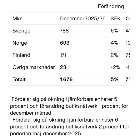
Förändring
Mkr
December2025/26
SEK
Organ
Sverige
788
6%
4%
Norge
693
4%
10%
Finland
171
2%
7%
Övriga marknader
23
-2%
-13%
Totalt
1 676
5%
7%
1
Fördelar sig på ökning i jämförbara enheter 5
procent och förändring butiksnätverk 1 procent för
december månad
Fördelar sig på ökning i jämförbara enheter 6
procent och förändring butiksnätverk 2 procent för
perioden maj-december 2025