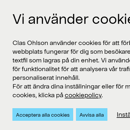
Vi använder cooki
Kontakta oss
Clas Ohlson använder cookies för att förb
webbplats fungerar för dig som besökare
Clas Ohlson, 793 85 Insjön
textfil som lagras på din enhet. Vi använd
för funktionalitet för att analysera vår traf
Kundservice:
personaliserat innehåll.
kundservice@clasohlson.se
För att ändra dina inställningar eller för
Övriga frågor:
contact@clasohlson.se
cookies, klicka på
cookiepolicy
.
Telefon: 0247-444 00
Inst
Acceptera alla cookies
Avvisa alla