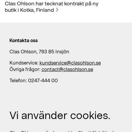
Clas Ohlson har tecknat kontrakt på ny
butik i Kotka, Finland
Kontakta oss
Clas Ohlson, 793 85 Insjön
Kundservice:
kundservice@clasohlson.se
Övriga frågor:
contact@clasohlson.se
Telefon: 0247-444 00
Jobba med oss
Vi använder cookies.
Lediga jobb >
Press