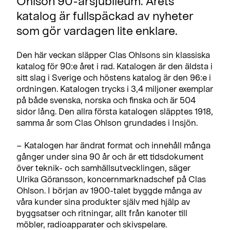
Ohlson 90-årsjubileum. Årets
katalog är fullspäckad av nyheter
som gör vardagen lite enklare.
Den här veckan släpper Clas Ohlsons sin klassiska
katalog för 90:e året i rad. Katalogen är den äldsta i
sitt slag i Sverige och höstens katalog är den 96:e i
ordningen. Katalogen trycks i 3,4 miljoner exemplar
på både svenska, norska och finska och är 504
sidor lång. Den allra första katalogen släpptes 1918,
samma år som Clas Ohlson grundades i Insjön.
– Katalogen har ändrat format och innehåll många
gånger under sina 90 år och är ett tidsdokument
över teknik- och samhällsutvecklingen, säger
Ulrika Göransson, koncernmarknadschef på Clas
Ohlson. I början av 1900-talet byggde många av
våra kunder sina produkter själv med hjälp av
byggsatser och ritningar, allt från kanoter till
möbler, radioapparater och skivspelare.