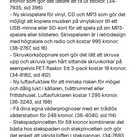
kronor som gör det lättare att ta ut stickor. (34-
7935, sid 396)
- Ny skivspelare för vinyl, CD och MP3 som gör det
möjligt att kopiera musiken på vinylskivor till ett
USB-minne eller SD-kort för att spela på sin MP3-
spelare eller bilstereo. Skivspelaren är i retrodesign
med högtalare och radio och kostar 995 kronor.
(38-2767, sid 16)
- Skruvkorksöppnare som gör det lätt att skruva
upp och skruva igen hårt sittande skruvkorkar på
exempelvis PET-flaskor. Ett 3-pack kostar 19 kronor.
(34-8182, sid 412)
- Ny luftavfuktare för att minska risken för mögel
och dålig lukt i källaren, tvättrummet eller
fritidshuset. Luftavfuktaren kostar 1 295 kronor.
(36-3243, sid 198)
- Få dina egna väderprognoser med en trådlös
väderstation för 249 kronor. (36-4040, sid 114)
- Stekspadpincetten för 59 kronor kombinerar det
bästa hos stekspaden och stekpincetten och gör
det enkelt att vända biffen i stekpannan. (34-7693,