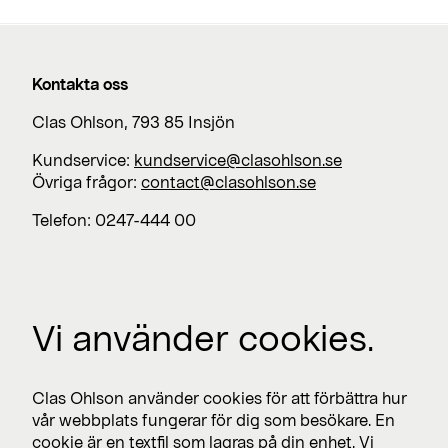
Kontakta oss
Clas Ohlson, 793 85 Insjön
Kundservice:
kundservice@clasohlson.se
Övriga frågor:
contact@clasohlson.se
Telefon: 0247-444 00
Jobba med oss
Vi använder cookies.
Lediga jobb >
Press
Clas Ohlson använder cookies för att förbättra hur
Nyhetsrum >
vår webbplats fungerar för dig som besökare. En
cookie är en textfil som lagras på din enhet. Vi