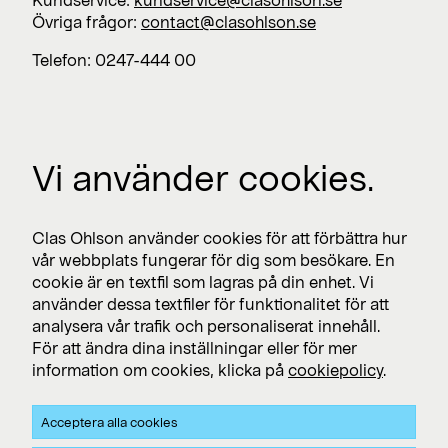
Övriga frågor:
contact@clasohlson.se
Telefon: 0247-444 00
Jobba med oss
Vi använder cookies.
Lediga jobb >
Press
Clas Ohlson använder cookies för att förbättra hur
Nyhetsrum >
vår webbplats fungerar för dig som besökare. En
cookie är en textfil som lagras på din enhet. Vi
använder dessa textfiler för funktionalitet för att
analysera vår trafik och personaliserat innehåll.
Prenumerera
För att ändra dina inställningar eller för mer
Prenumerera på pressmeddelanden och finansiella
information om cookies, klicka på
cookiepolicy
.
rapporter
Acceptera alla cookies
Integritet och Cookies