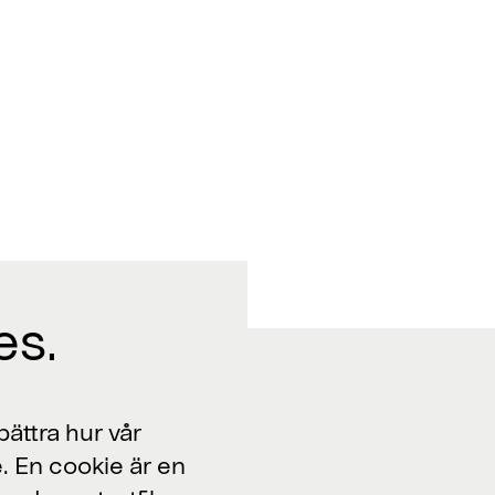
es.
Jobba med oss
ättra hur vår
. En cookie är en
Lediga jobb >