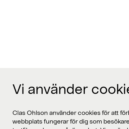
Vi använder cooki
Kontakta oss
Clas Ohlson använder cookies för att förb
webbplats fungerar för dig som besökare
Clas Ohlson, 793 85 Insjön