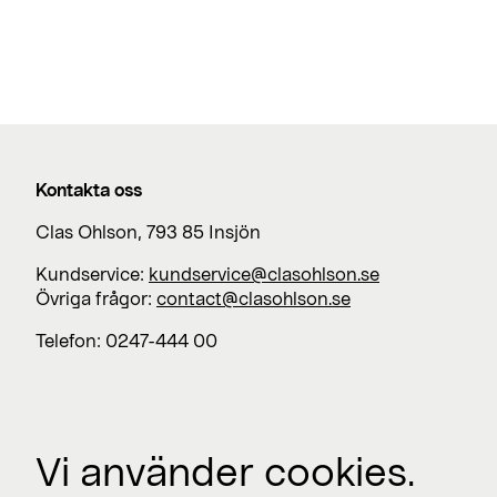
Kontakta oss
Clas Ohlson, 793 85 Insjön
Kundservice:
kundservice@clasohlson.se
Övriga frågor:
contact@clasohlson.se
Telefon: 0247-444 00
Jobba med oss
Vi använder cookies.
Lediga jobb >