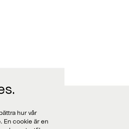
es.
Jobba med oss
ättra hur vår
. En cookie är en
Lediga jobb >