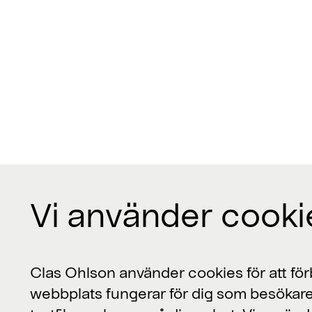
Vi använder cooki
Kontakta oss
Clas Ohlson använder cookies för att förb
webbplats fungerar för dig som besökare
Clas Ohlson, 793 85 Insjön