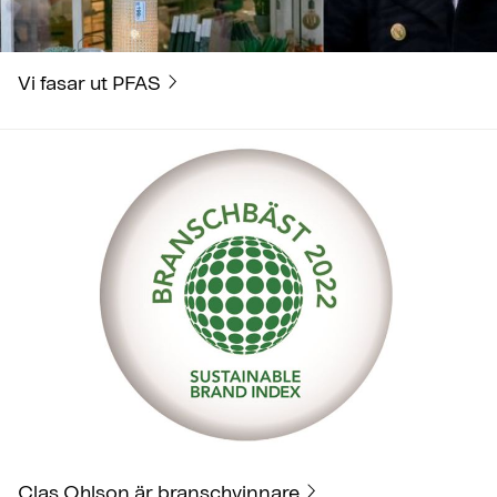
Vi fasar ut PFAS
Clas Ohlson är branschvinnare