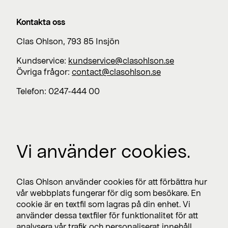
Kontakta oss
Clas Ohlson, 793 85 Insjön
Kundservice:
kundservice@clasohlson.se
Övriga frågor:
contact@clasohlson.se
Telefon: 0247-444 00
Jobba med oss
Vi använder cookies.
Lediga jobb >
Press
Clas Ohlson använder cookies för att förbättra hur
Nyhetsrum >
vår webbplats fungerar för dig som besökare. En
cookie är en textfil som lagras på din enhet. Vi
använder dessa textfiler för funktionalitet för att
analysera vår trafik och personaliserat innehåll.