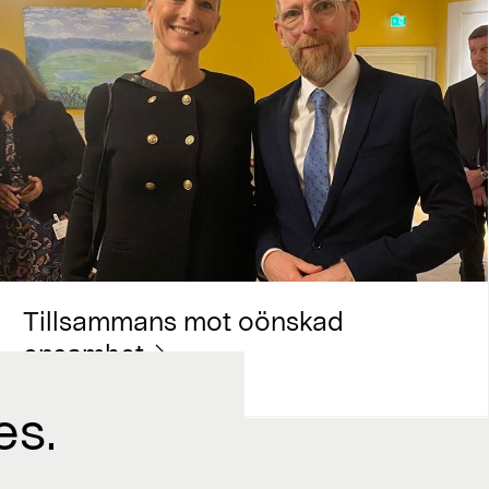
Tillsammans mot oönskad
ensamhet
es.