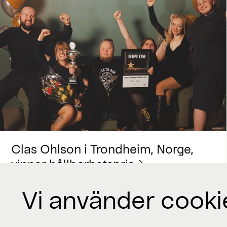
Clas Ohlson i Trondheim, Norge,
vinner hållbarhetspris
Vi använder cooki