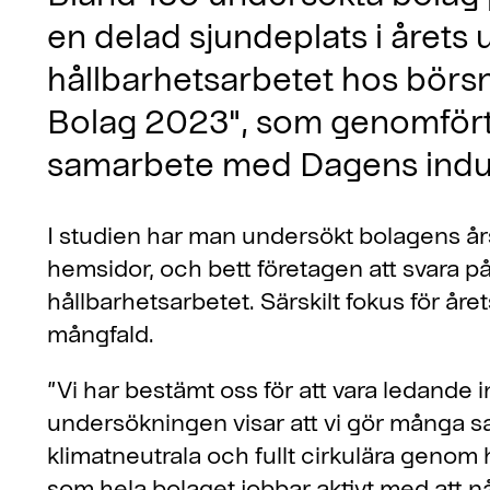
en delad sjundeplats i årets
hållbarhetsarbetet hos börs
Bolag 2023", som genomförts
samarbete med Dagens indust
I studien har man undersökt bolagens år
hemsidor, och bett företagen att svara på 
hållbarhetsarbetet. Särskilt fokus för år
mångfald.
”Vi har bestämt oss för att vara ledande 
undersökningen visar att vi gör många sake
klimatneutrala och fullt cirkulära genom
som hela bolaget jobbar aktivt med att nå