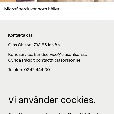
Microfiberdukar som håller
Kontakta oss
Clas Ohlson, 793 85 Insjön
Kundservice:
kundservice@clasohlson.se
Övriga frågor:
contact@clasohlson.se
Telefon: 0247-444 00
Jobba med oss
Vi använder cookies.
Lediga jobb >
Press