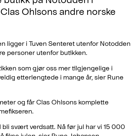
 Clas Ohlsons andre norske
n ligger i Tuven Senteret utenfor Notodden
re personer utenfor butikken.
tikken som gjør oss mer tilgjengelige i
 veldig etterlengtede i mange år, sier Rune
.
tmeter og får Clas Ohlsons komplette
mefikseren.
il bli svært verdsatt. Nå før jul har vi 15 000
 å fikse julen, sier Rune Johansen.