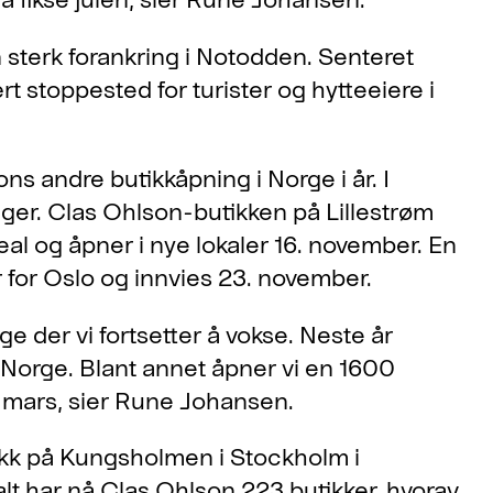
 sterk forankring i Notodden. Senteret
t stoppested for turister og hytteeiere i
s andre butikkåpning i Norge i år. I
nger. Clas Ohlson-butikken på Lillestrøm
real og åpner i nye lokaler 16. november. En
 for Oslo og innvies 23. november.
ge der vi fortsetter å vokse. Neste år
i Norge. Blant annet åpner vi en 1600
i mars, sier Rune Johansen.
ikk på Kungsholmen i Stockholm i
lt har nå Clas Ohlson 223 butikker, hvorav