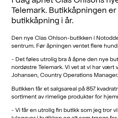
Telemark. Butikkåpningen er
butikkåpning i år.
Den nye Clas Ohlson-butikken i Notodde
sentrum. Før åpningen ventet flere hund
- Det føles utrolig bra å åpne den nye bu
nordøstre Telemark. Vi vet at vi har vært
Johansen, Country Operations Manager
Butikken får et salgsareal på 857 kvadra
sortiment av rimelige produkter for hjem
- Vi får en utrolig fin butikk som jeg tror v
julegaver i butikken og alt som trengs for