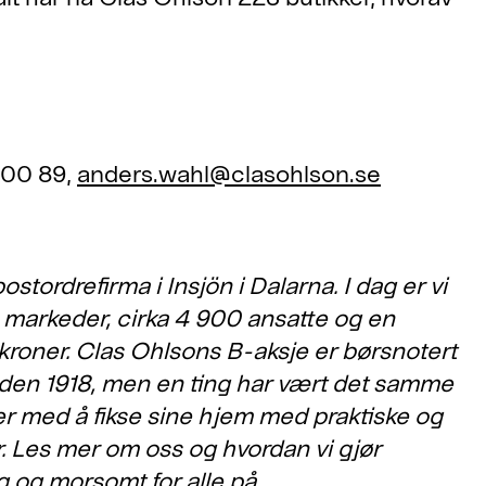
 00 89,
anders.wahl@clasohlson.se
stordrefirma i Insjön i Dalarna. I dag er vi
 markeder, cirka 4 900 ansatte og en
kroner. Clas Ohlsons B-aksje er børsnotert
den 1918, men en ting har vært det samme
ker med å fikse sine hjem med praktiske og
er. Les mer om oss og hvordan vi gjør
g og morsomt for alle på