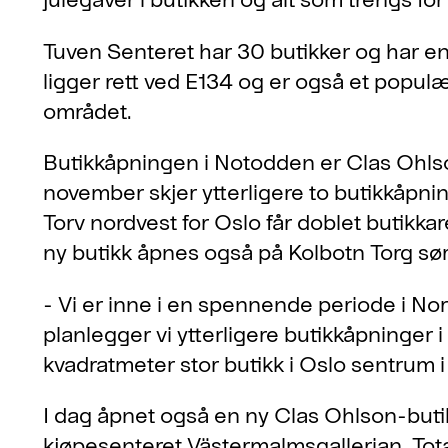
Tuven Senteret har 30 butikker og har en
ligger rett ved E134 og er også et populær
området.
Butikkåpningen i Notodden er Clas Ohlson
november skjer ytterligere to butikkåpni
Torv nordvest for Oslo får doblet butikka
ny butikk åpnes også på Kolbotn Torg sør
- Vi er inne i en spennende periode i Nor
planlegger vi ytterligere butikkåpninger 
kvadratmeter stor butikk i Oslo sentrum 
I dag åpnet også en ny Clas Ohlson-but
kjøpesenteret Västermalmsgallerian. Tota