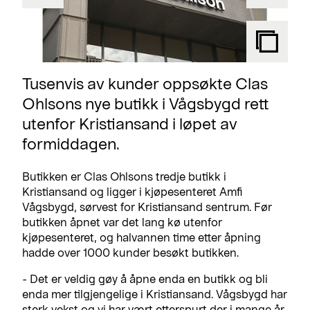
Tusenvis av kunder oppsøkte Clas
Ohlsons nye butikk i Vågsbygd rett
utenfor Kristiansand i løpet av
formiddagen.
Butikken er Clas Ohlsons tredje butikk i
Kristiansand og ligger i kjøpesenteret Amfi
Vågsbygd, sørvest for Kristiansand sentrum. Før
butikken åpnet var det lang kø utenfor
kjøpesenteret, og halvannen time etter åpning
hadde over 1000 kunder besøkt butikken.
- Det er veldig gøy å åpne enda en butikk og bli
enda mer tilgjengelige i Kristiansand. Vågsbygd har
sterk vekst og vi har vært etterspurt der i mange år,