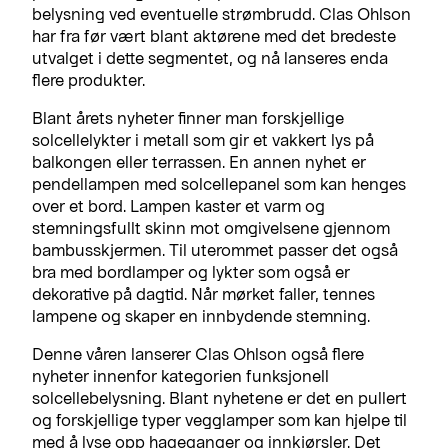
belysning ved eventuelle strømbrudd. Clas Ohlson
har fra før vært blant aktørene med det bredeste
utvalget i dette segmentet, og nå lanseres enda
flere produkter.
Blant årets nyheter finner man forskjellige
solcellelykter i metall som gir et vakkert lys på
balkongen eller terrassen. En annen nyhet er
pendellampen med solcellepanel som kan henges
over et bord. Lampen kaster et varm og
stemningsfullt skinn mot omgivelsene gjennom
bambusskjermen. Til uterommet passer det også
bra med bordlamper og lykter som også er
dekorative på dagtid. Når mørket faller, tennes
lampene og skaper en innbydende stemning.
Denne våren lanserer Clas Ohlson også flere
nyheter innenfor kategorien funksjonell
solcellebelysning. Blant nyhetene er det en pullert
og forskjellige typer vegglamper som kan hjelpe til
med å lyse opp hageganger og innkjørsler. Det