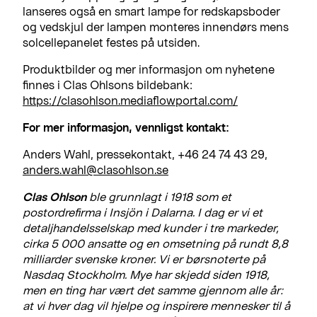
lanseres også en smart lampe for redskapsboder
og vedskjul der lampen monteres innendørs mens
solcellepanelet festes på utsiden.
Produktbilder og mer informasjon om nyhetene
finnes i Clas Ohlsons bildebank:
https://clasohlson.mediaflowportal.com/
For mer informasjon, vennligst kontakt:
Anders Wahl, pressekontakt,
+46 24 74 43 29,
anders.wahl@clasohlson.se
Clas Ohlson
ble grunnlagt i 1918 som et
postordrefirma i Insjön i Dalarna. I dag er vi et
detaljhandelsselskap med kunder i tre markeder,
cirka 5 000 ansatte og en omsetning på rundt 8,8
milliarder svenske kroner. Vi er børsnoterte på
Nasdaq Stockholm. Mye har skjedd siden 1918,
men en ting har vært det samme gjennom alle år:
at vi hver dag vil hjelpe og inspirere mennesker til å