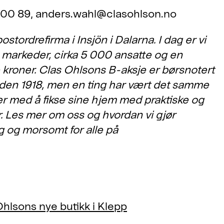
3 00 89, anders.wahl@clasohlson.no
ostordrefirma i Insjön i Dalarna. I dag er vi
e markeder, cirka 5 000 ansatte og en
 kroner. Clas Ohlsons B-aksje er børsnotert
den 1918, men en ting har vært det samme
ker med å fikse sine hjem med praktiske og
er. Les mer om oss og hvordan vi gjør
g og morsomt for alle på
Ohlsons nye butikk i Klepp