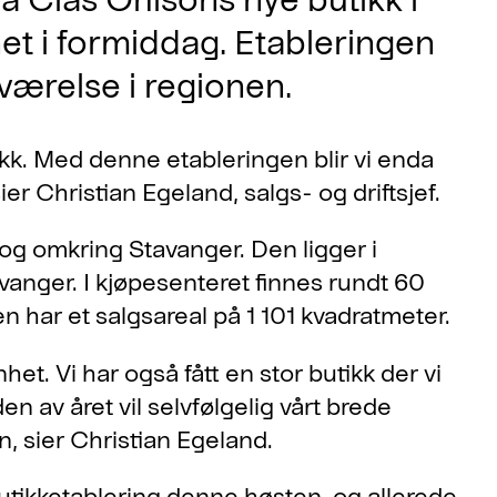
et i formiddag. Etableringen
værelse i regionen.
ikk. Med denne etableringen blir vi enda
er Christian Egeland, salgs- og driftsjef.
i og omkring Stavanger. Den ligger i
vanger. I kjøpesenteret finnes rundt 60
n har et salgsareal på 1 101 kvadratmeter.
het. Vi har også fått en stor butikk der vi
en av året vil selvfølgelig vårt brede
n, sier Christian Egeland.
tikketablering denne høsten, og allerede