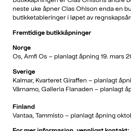
neste uke åpner Clas Ohlson enda en butik
butikketableringer i løpet av regnskapså
Fremtidige butikkåpninger
Norge
Os, Amfi Os – planlagt åpning 19. mars 
Sverige
Kalmar, Kvarteret Giraffen – planlagt åpn
Värnamo, Galleria Flanaden – planlagt åp
Finland
Vantaa, Tammisto – planlagt åpning okt
For mer informasjon, vennligst kontakt: