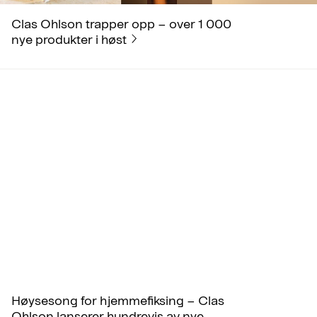
Clas Ohlson trapper opp – over 1 000
nye produkter i høst
Høysesong for hjemmefiksing – Clas
Ohlson lanserer hundrevis av nye