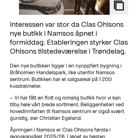
Interessen var stor da Clas Ohlsons
nye butikk i Namsos åpnet i
formiddag. Etableringen styrker Clas
Ohlsons tilstedeværelse i Trøndelag.
Den nye butikken ligger i en nyoppført bygning i
Bråholmen Handelspark, like utenfor Namsos
sentrum. Butikken har et salgsareal på 1 200
kvadratmeter.
– Vi har fått en flott og romslig butikk hvor vi kan
tilby hele vårt brede sortiment. Beliggenheten ved
hovedinnfarten til Namsos sentrum er også svært
gunstig, sier Christian Egeland.
Åpningen i Namsos er Clas Ohlsons første i
regnskapsåret 2025/26. I løpet av høsten