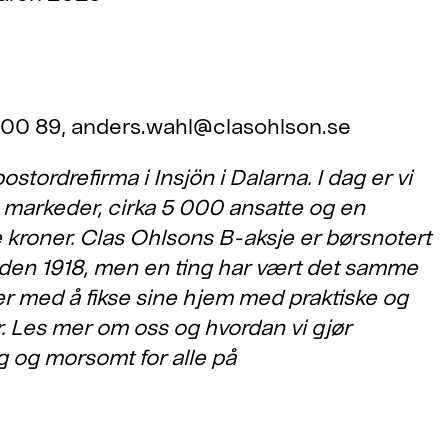
 00 89, anders.wahl@clasohlson.se
ostordrefirma i Insjön i Dalarna. I dag er vi
e markeder, cirka 5 000 ansatte og en
 kroner. Clas Ohlsons B-aksje er børsnotert
den 1918, men en ting har vært det samme
ker med å fikse sine hjem med praktiske og
er. Les mer om oss og hvordan vi gjør
g og morsomt for alle på