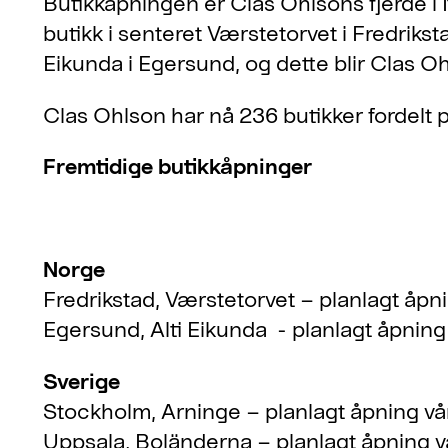
Butikkåpningen er Clas Ohlsons fjerde i
butikk i senteret Værstetorvet i Fredrikst
Eikunda i Egersund, og dette blir Clas 
Clas Ohlson har nå 236 butikker fordelt p
Fremtidige butikkåpninger
Norge
Fredrikstad, Værstetorvet – planlagt åpn
Egersund, Alti Eikunda - planlagt åpnin
Sverige
Stockholm, Arninge – planlagt åpning v
Uppsala, Boländerna – planlagt åpning 