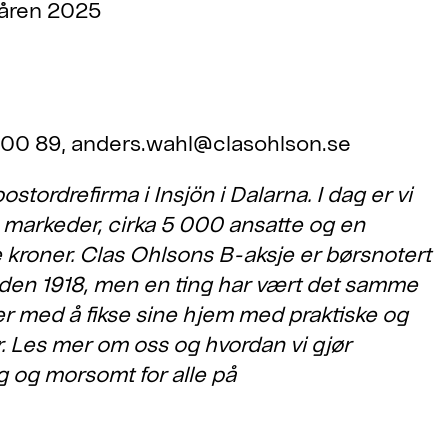
våren 2025
 00 89, anders.wahl@clasohlson.se
ostordrefirma i Insjön i Dalarna. I dag er vi
e markeder, cirka 5 000 ansatte og en
 kroner. Clas Ohlsons B-aksje er børsnotert
den 1918, men en ting har vært det samme
ker med å fikse sine hjem med praktiske og
er. Les mer om oss og hvordan vi gjør
g og morsomt for alle på